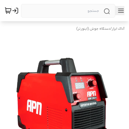
آداک ابزار
/
دستگاه جوش (اینورتر)