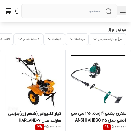
موتور برق
پربازدیدترین
برندها
قیمت
دسته‌بندی
فقط م
علفزن پشتی 4 زمانه 35 سی سی
تیلر کلتیواتور(شخم زن)بنزینی
آنشی مدل ANSHI AHBGC 35
هارلند مدل HARLAND-7
75,000,000
15,000,000
13
%
6
%