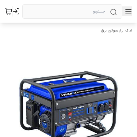
آداک ابزار
/
موتور برق