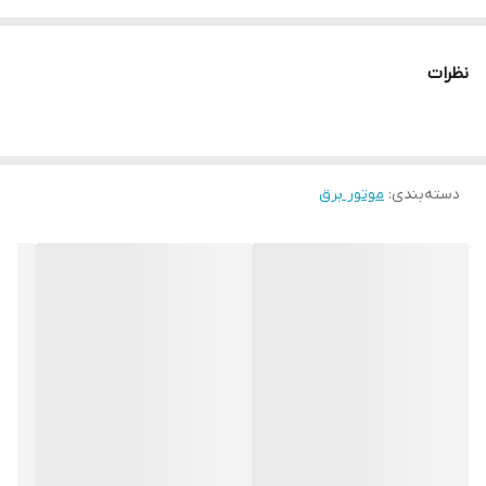
خروجی برق 12 ولت 1 عدد 8.3 آمپر
سیم پیچ موتور تمام مس
نظرات
سیستم کنترل نوسان AVR
دسته‌بندی
:
موتور برق