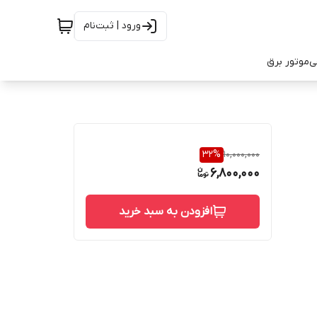
ورود | ثبت‌نام
ی
موتور برق
32
%
10,000,000
6,800,000
افزودن به سبد خرید