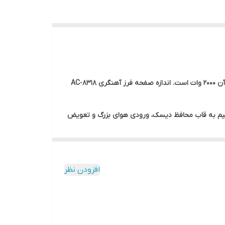
فرز آهنگری AC-8318 نیز یکی از کاربردی‌ترین ابزارهای اکتیو است. سرعت حرکت آزاد این نوع فرز اکتیو؛ 8500 دور در دقیقه بوده و توان آن 2000 وات است. اندازه صفحه فرز آهنگری AC-8318
راحی ارگونومیک و کاربری آسان است. از جمله مهم‌ترین ویژگی‌های فرز آهنگری AC-8318 اکتیو می‌توانیم به قاب محافظ دیسک، ورودی هوای بزرگ و تعویض
افزودن نظر