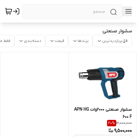
سشوار صنعتی
پربازدیدترین
برندها
قیمت
دسته‌بندی
فقط م
سشوار صنعتی ۲۰۰۰وات APN HG
600 F
12,000,000
20
%
9,500,000